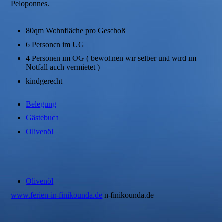
Peloponnes.
80qm Wohnfläche pro Geschoß
6 Personen im UG
4 Personen im OG ( bewohnen wir selber und wird im
Notfall auch vermietet )
kindgerecht
Belegung
Gästebuch
Olivenöl
Olivenöl
www.ferien-in-finikounda.de
n-finikounda.de