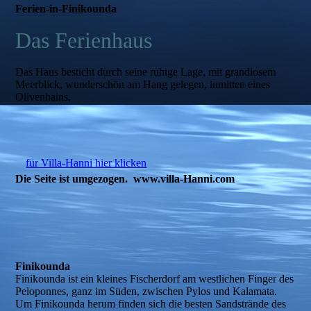
Ferien-in-Finikounda
Das Ferienhaus
Das Haus besticht durch seine ruhige Lage, mit grandiosem
Meerblick, wunderschön am Hang gelegen, inmitten eines
Olivenhains.
für Villa-Hanni hier klicken
Die Seite ist umgezogen. www.villa-Hanni.com
Finikounda
Finikounda ist ein kleines Fischerdorf am westlichen Finger des
Peloponnes, ganz im Süden, zwischen Pylos und Kalamata.
Um Finikounda herum finden sich die besten Sandstrände des